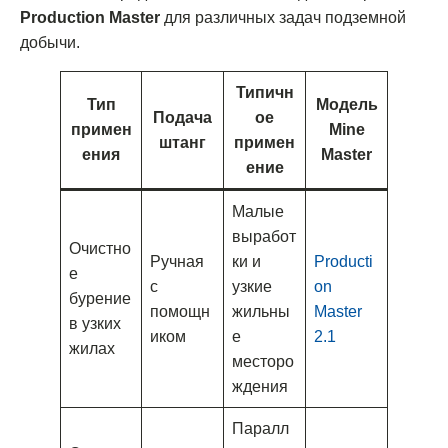
Production Master
для различных задач подземной
добычи.
Типичн
Тип
Модель
Подача
ое
примен
Mine
штанг
примен
ения
Master
ение
Малые
выработ
Очистно
Ручная
ки и
Producti
е
с
узкие
on
бурение
помощн
жильны
Master
в узких
иком
е
2.1
жилах
месторо
ждения
Паралл