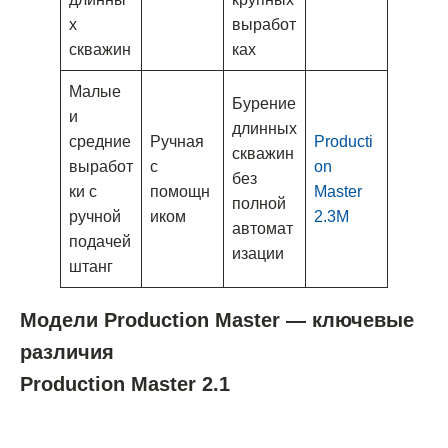
х
выработ
скважин
ках
Малые
Бурение
и
длинных
средние
Ручная
Producti
скважин
выработ
с
on
без
ки с
помощн
Master
полной
ручной
иком
2.3M
автомат
подачей
изации
штанг
Модели Production Master — ключевые
различия
Production Master 2.1