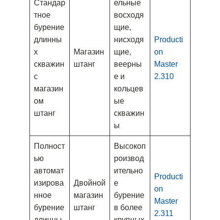
Стандар
ельные
тное
восходя
бурение
щие,
длинны
нисходя
Producti
х
Магазин
щие,
on
скважин
штанг
веерны
Master
с
е и
2.310
магазин
кольцев
ом
ые
штанг
скважин
ы
Полност
Высокоп
ью
роизвод
автомат
ительно
Producti
изирова
Двойной
е
on
нное
магазин
бурение
Master
бурение
штанг
в более
2.311
длинны
крупных