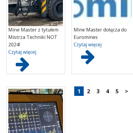
Mine Master z tytułem
Mine Master dołącza do
Mistrza Techniki NOT
Euromines
2024!
Czytaj więcej
Czytaj więcej
1
2
3
4
5
>