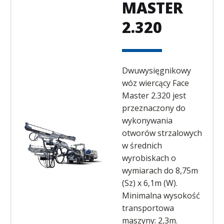
MASTER
2.320
Dwuwysięgnikowy
wóz wiercący Face
Master 2.320 jest
przeznaczony do
wykonywania
otworów strzalowych
w średnich
wyrobiskach o
wymiarach do 8,75m
(Sz) x 6,1m (W).
Minimalna wysokość
transportowa
maszyny: 2,3m.