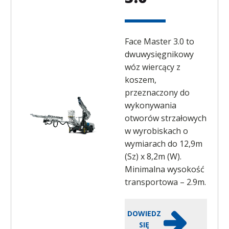
Face Master 3.0 to
dwuwysięgnikowy
wóz wiercący z
koszem,
przeznaczony do
wykonywania
otworów strzałowych
w wyrobiskach o
wymiarach do 12,9m
(Sz) x 8,2m (W).
Minimalna wysokość
transportowa – 2.9m.
DOWIEDZ
SIĘ