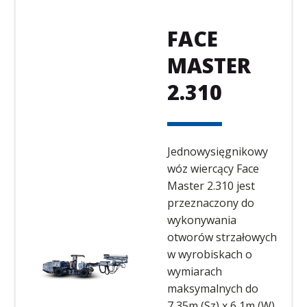
FACE
MASTER
2.310
Jednowysięgnikowy
wóz wiercący Face
Master 2.310 jest
przeznaczony do
wykonywania
otworów strzałowych
w wyrobiskach o
wymiarach
maksymalnych do
7,35m (Sz) x 6,1m (W).