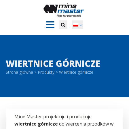
WIERTNICE GÓRNICZE
Strona główna
>
Produkty
>
Wiertnice górnicze
Mine Master projektuje i produkuje
wiertnice górnicze
do wiercenia przodków w