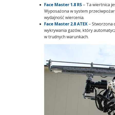
Face Master 1.
8 RS
– Ta wiertnica j
Wyposażona w system przeciwpożarow
wydajność wiercenia.
Face Master 2.8 ATEX
– Stworzona 
wykrywania gazów, który automatyc
w trudnych warunkach.