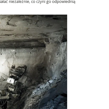
łać niezależnie, co czyni go odpowiednią