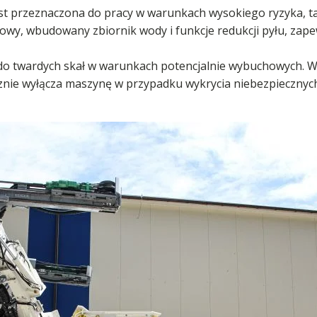
est przeznaczona do pracy w warunkach wysokiego ryzyka, tak
y, wbudowany zbiornik wody i funkcje redukcji pyłu, zap
do twardych skał w warunkach potencjalnie wybuchowych. Wi
znie wyłącza maszynę w przypadku wykrycia niebezpiecznyc