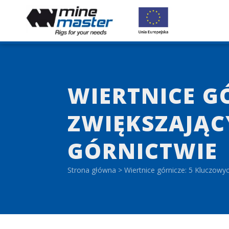
WIERTNICE G
ZWIĘKSZAJĄ
GÓRNICTWIE
Strona główna
>
Wiertnice górnicze: 5 Kluczow