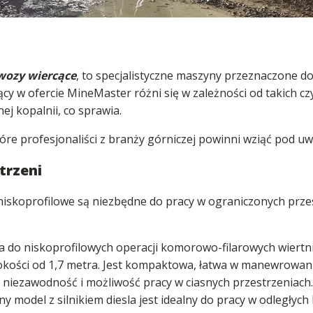
wozy wiercące
, to specjalistyczne maszyny przeznaczone d
y w ofercie MineMaster różni się w zależności od takich cz
ej kopalnii, co sprawia.
re profesjonaliści z branży górniczej powinni wziąć pod uw
strzeni
iskoprofilowe są niezbędne do pracy w ograniczonych prze
a do niskoprofilowych operacji komorowo-filarowych wiertni
okości od 1,7 metra. Jest kompaktowa, łatwa w manewrowani
niezawodność i możliwość pracy w ciasnych przestrzeniach.
 model z silnikiem diesla jest idealny do pracy w odległych