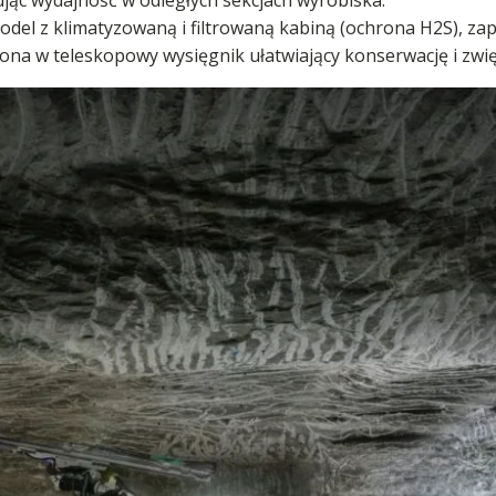
jąc wydajność w odległych sekcjach wyrobiska.
el z klimatyzowaną i filtrowaną kabiną (ochrona H2S), za
na w teleskopowy wysięgnik ułatwiający konserwację i zwi