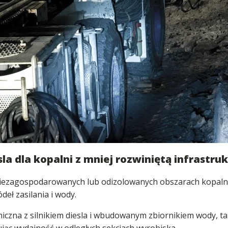
la dla kopalni z mniej rozwiniętą infrastru
iezagospodarowanych lub odizolowanych obszarach kopalni
deł zasilania i wody.
iczna z silnikiem diesla i wbudowanym zbiornikiem wody, ta