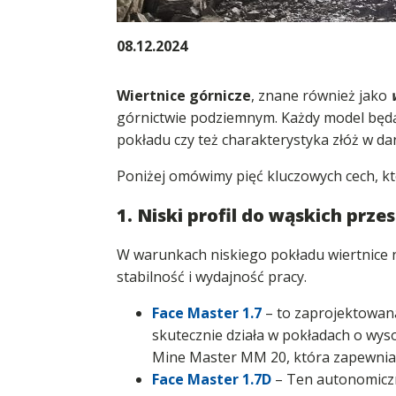
08.12.2024
Wiertnice górnicze
, znane również jako
górnictwie podziemnym. Każdy model będąc
pokładu czy też charakterystyka złóż w dan
Poniżej omówimy pięć kluczowych cech, któ
1. Niski profil do wąskich prze
W warunkach niskiego pokładu wiertnice n
stabilność i wydajność pracy.
Face Master 1.7
– to zaprojektowan
skutecznie działa w pokładach o wys
Mine Master MM 20, która zapewnia 
Face Master 1.7D
– Ten autonomiczny