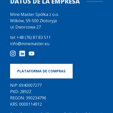
DATOS DE LA EMPRESA
Mine Master Spółka z o.o.
Wilków, 59-500 Złotoryja
ul. Dworcowa 27
tel: +48 (76) 87 83 511
info@minemaster.eu
PLATAFORMA DE COMPRAS
NIP: 6940007277
PKD: 2892Z
REGON: 390234796
KRS: 0000114912