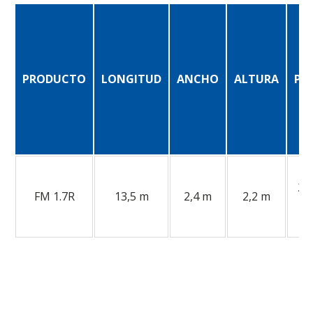
PRODUCTO
LONGITUD
ANCHO
ALTURA
PE
21
FM 1.7R
13,5 m
2,4 m
2,2 m
T