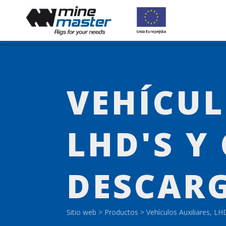
VEHÍCUL
LHD'S Y
DESCAR
Sitio web
>
Productos
>
Vehículos Auxiliares, L