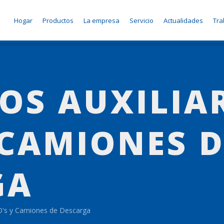
Hogar
Productos
La empresa
Servicio
Actualidades
Tra
OS AUXILIAR
 CAMIONES D
GA
HD's y Camiones de Descarga