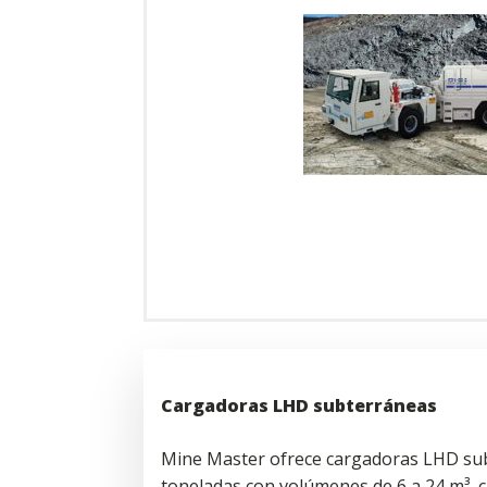
Cargadoras LHD subterráneas
Mine Master ofrece cargadoras LHD sub
toneladas con volúmenes de 6 a 24 m³, 