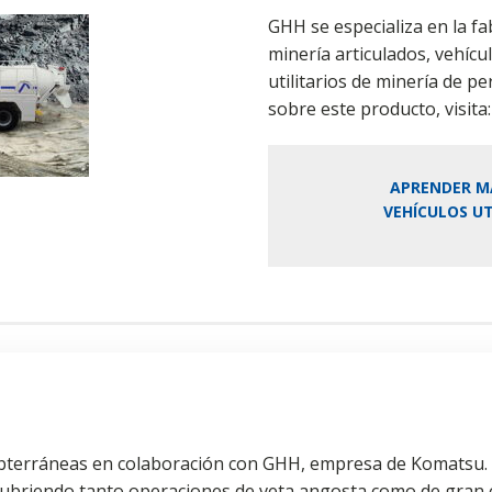
GHH se especializa en la fa
minería articulados, vehícul
utilitarios de minería de p
sobre este producto, visi
APRENDER M
VEHÍCULOS UT
terráneas en colaboración con GHH, empresa de Komatsu. C
cubriendo tanto operaciones de veta angosta como de gran e