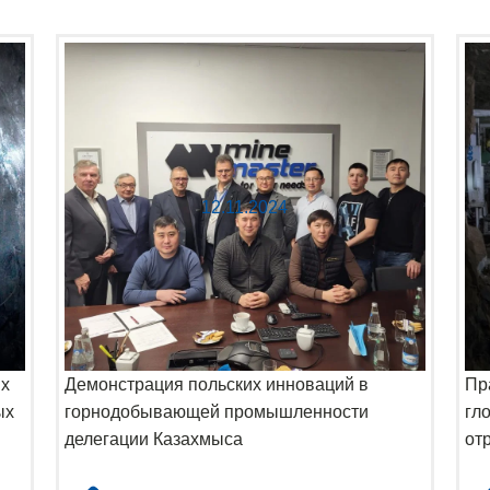
12.11.2024
ых
Демонстрация польских инноваций в
Пр
ых
горнодобывающей промышленности
гл
делегации Казахмыса
от