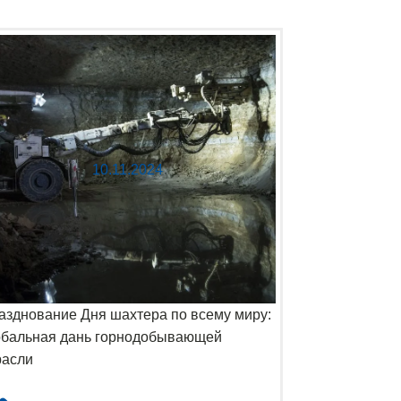
10.11.2024
азднование Дня шахтера по всему миру:
обальная дань горнодобывающей
расли