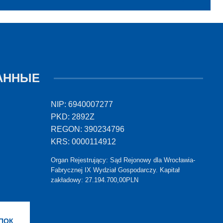
АННЫЕ
NIP: 6940007277
PKD: 2892Z
REGON: 390234796
KRS: 0000114912
Organ Rejestrujący: Sąd Rejonowy dla Wrocławia-
Fabrycznej IX Wydział Gospodarczy. Kapitał
zakładowy: 27.194.700,00PLN
ПОК