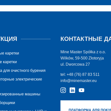
УКЦИЯ
КОНТАКТНЫЕ Д
Mine Master Spółka z o.o.
ые каретки
Wilków, 59-500 Złotoryja
е каретки
ul. Dworcowa 27
а для очистного бурения
tel: +48 (76) 87 83 511
яторные электрические
info@minemaster.eu
изированные машины
борщики
ПЛАТФОРМА ДЛЯ ПОКУ